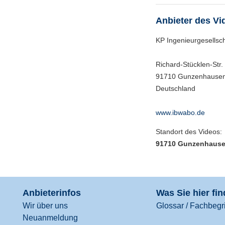
Anbieter des Vi
KP Ingenieurgesellsc
Richard-Stücklen-Str.
91710 Gunzenhause
Deutschland
www.ibwabo.de
Standort des Videos:
91710 Gunzenhaus
Anbieterinfos
Was Sie hier fi
Wir über uns
Glossar / Fachbegri
Neuanmeldung